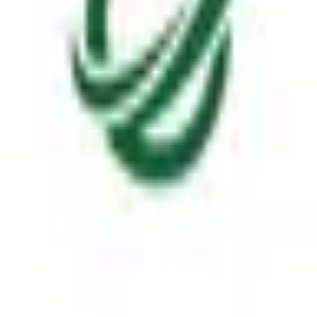
67,600
종합 분석
매출 분석
비용 및 판가/원가
현금흐름
효율성
가치 평가
주주 환원 및 경영진
내부자 매수