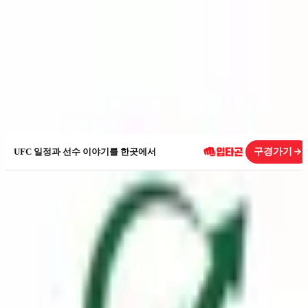
싹다분석
삼성전자
005930
구경가기
UFC 일정과 선수 이야기를 한곳에서
KOSPI
005930
삼성전자
시가총액
1,347.6조
PER
16x
최근 1년 주가
362,500