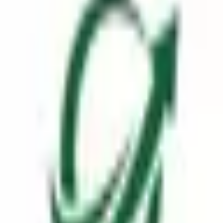
67,600
종합 분석
매출 분석
비용 및 판가/원가
현금흐름
효율성
가치 평가
주주 환원 및 경영진
내부자 매수