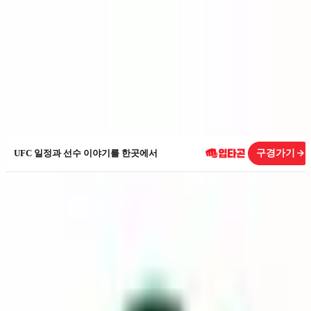
싹다분석
삼성전자
005930
구경가기
UFC 일정과 선수 이야기를 한곳에서
KOSPI
005930
삼성전자
시가총액
1,438.2조
PER
17.1x
최근 1년 주가
362,500