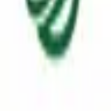
컨센트렌드
애널리스트
어닝
영업부문
사업지역
수주
생산/설비
주요고객
인원현황
자회사
4분기누적
분기
연도
차트
표
영업부문 매출 분석
매출 추이
4분기누적
매출 비중 추이
4분기누적
각 제품별 매출 트렌드
메모리
클릭하여 확대