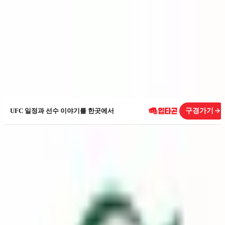
싹다분석
삼성전자
005930
구경가기
UFC 일정과 선수 이야기를 한곳에서
KOSPI
005930
삼성전자
시가총액
1,350.5조
PER
16x
최근 1년 주가
362,500