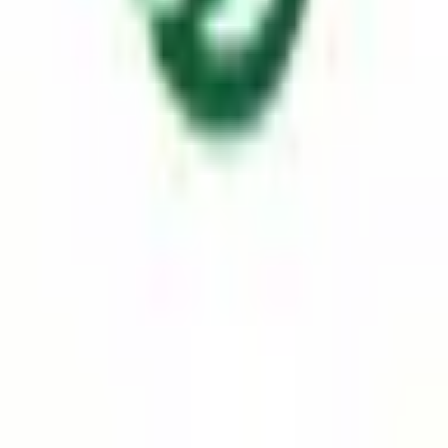
컨센트렌드
애널리스트
어닝
스코어카드
동종비교
레이더차트
트렌드
INVESTMENT SCORE
85
/ 100
A+
적극 매수
💰
수익성
(가중
20
%)
100
📈
성장성
(가중
15
%)
100
🛡️
안정성
(가중
15
%)
100
💎
밸류에이션
(가중
20
%)
80
💧
현금흐름
(가중
10
%)
80
⚡
효율성
(가중
10
%)