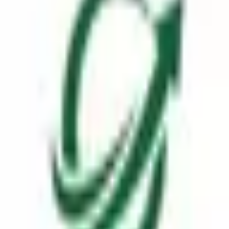
67,600
종합 분석
매출 분석
비용 및 판가/원가
현금흐름
효율성
가치 평가
주주 환원 및 경영진
내부자 매수