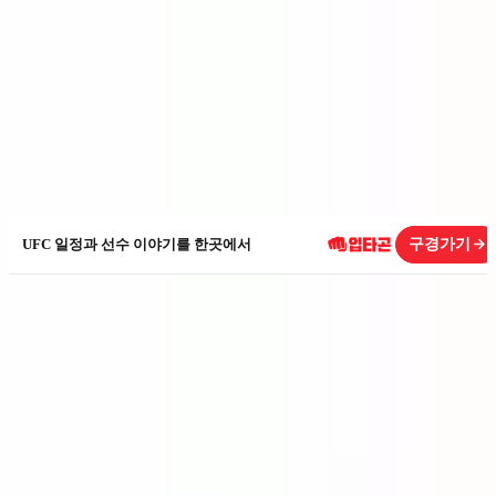
싹다분석
삼성전자
005930
구경가기
UFC 일정과 선수 이야기를 한곳에서
KOSPI
005930
삼성전자
시가총액
1,350.5조
PER
16x
최근 1년 주가
362,500