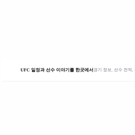
싹다분석
삼성전자
005930
UFC 일정과 선수 이야기를 한곳에서
경기 정보, 선수 전적
KOSPI
005930
삼성전자
시가총액
1,347.6조
PER
16x
최근 1년 주가